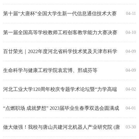
第十届“大唐杯”全国大学生新一代信息通信技术大赛
04-11
天津赛区省赛顺利举行
第一届全国高等学校教师工程创客教学能力大赛决赛
04-10
暨教学研究项目终评会圆满结束
百廿荣光｜2022年度河北省科学技术奖及天津市科学
04-09
技术奖 我校十年内再次实现三大奖种一等奖大满贯
生命科学与健康工程学院袁宏博、邢成芬等
04-09
《PNAS》|通过人工水凝胶解析：细胞如何建造自己
的“小房子”？
河北工业大学120周年校庆专题学术论坛暨“力学高端
04-02
人才培养”研讨会成功举办
“点燃职场 成就梦想” 2023届毕业生春季双选会圆满成
04-01
功！
做大做强！我校与唐山共建河北机器人产业研究院 (唐
03-30
山)