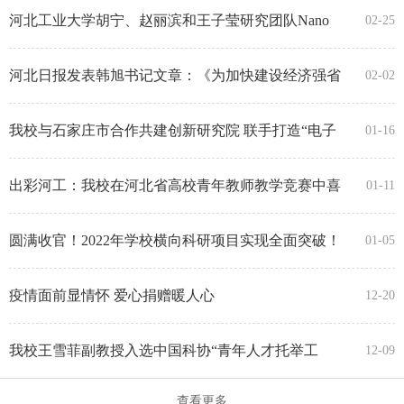
河北工业大学胡宁、赵丽滨和王子莹研究团队Nano
02-25
Energy: 多功能无线可穿戴传感系统用于睡眠呼吸暂停
综合征诊断呼吸信号采集
河北日报发表韩旭书记文章：《为加快建设经济强省
02-02
美丽河北贡献高校力量》
我校与石家庄市合作共建创新研究院 联手打造“电子
01-16
信息产业高地”
出彩河工：我校在河北省高校青年教师教学竞赛中喜
01-11
获佳绩
圆满收官！2022年学校横向科研项目实现全面突破！
01-05
疫情面前显情怀 爱心捐赠暖人心
12-20
我校王雪菲副教授入选中国科协“青年人才托举工
12-09
程”项目
查看更多